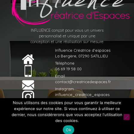
INFLUENCE conçoit pour vous un univers
personnalisé et unique par une
conception et une réalisation sur mesure
Influence Créatrice d'espaces
La Bergère, 07290 SATILLIEU
Téléphone
06 69 19 58 00
Email
contact@creatricedespaces.fr
Instagram
influence_creatrice_espaces
Nous utilisons des cookies pour vous garantir la meilleure
expérience sur notre site. Si vous continuez à utiliser ce
dernier, nous considérerons que vous acceptez l'utilisation
© 2020 Influence Créatrice d'espaces - Tous droits réservés -
des cookies.
Réalisé par
Licom Développement
|
Mentions Légales
|
Ok
RGPD