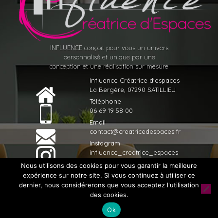
INFLUENCE conçoit pour vous un univers
personnalisé et unique par une
conception et une réalisation sur mesure
Influence Créatrice d'espaces
La Bergère, 07290 SATILLIEU
Téléphone
06 69 19 58 00
Email
contact@creatricedespaces.fr
Instagram
influence_creatrice_espaces
Nous utilisons des cookies pour vous garantir la meilleure
expérience sur notre site. Si vous continuez à utiliser ce
dernier, nous considérerons que vous acceptez l'utilisation
© 2020 Influence Créatrice d'espaces - Tous droits réservés -
des cookies.
Réalisé par
Licom Développement
|
Mentions Légales
|
Ok
RGPD